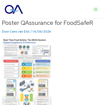
Ga
naar
Main
de
inhoud
Poster QAssurance for FoodSafeR
Men
Door
Cees van Elst
/
14/06/2026