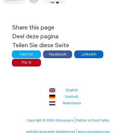
Share this page
Deel deze pagina
Teilen Sie diese Seite
Twitter
Facebook
LinkedIn
Pin It
English
Deutsch
Nederlands
Copyright © 2026 QAssurance | Partner in Food Safety
www.web-designers.nl
www.cursuswp.com
website:
|