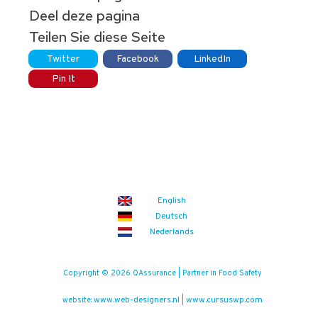
Deel deze pagina
Teilen Sie diese Seite
Twitter
Facebook
LinkedIn
Pin It
English
Deutsch
Nederlands
Copyright © 2026 QAssurance | Partner in Food Safety
www.web-designers.nl
www.cursuswp.com
website:
|