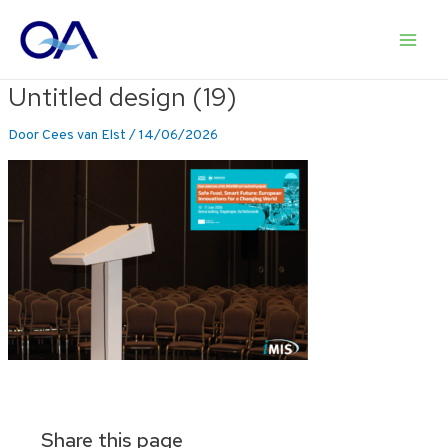
Ga
naar
Main
de
inhoud
Untitled design (19)
Men
Door
Cees van Elst
/
14/06/2026
Share this page