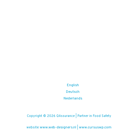
English
Deutsch
Nederlands
Copyright © 2026 QAssurance | Partner in Food Safety
www.web-designers.nl
www.cursuswp.com
website:
|