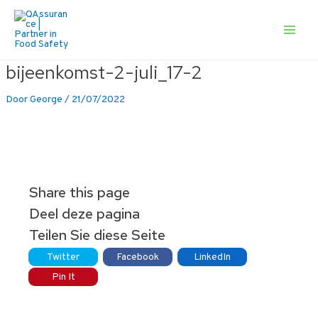
Ga
naar
de
Main
inhoud
Men
bijeenkomst-2-juli_17-2
Door
George
/
21/07/2022
Share this page
Deel deze pagina
Teilen Sie diese Seite
Twitter
Facebook
LinkedIn
Pin It