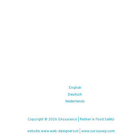
English
Deutsch
Nederlands
Copyright © 2026 QAssurance | Partner in Food Safety
www.web-designers.nl
www.cursuswp.com
website:
|