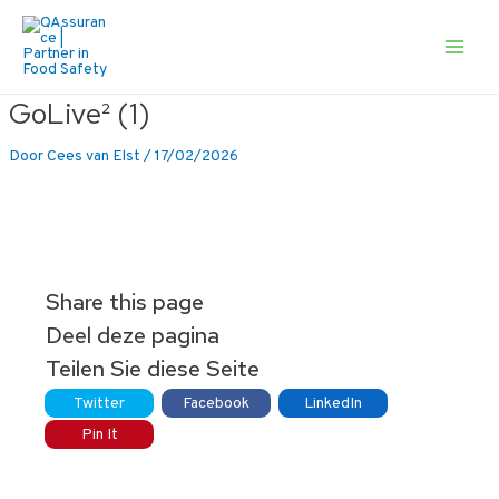
Ga
naar
de
Main
inhoud
Men
GoLive² (1)
Door
Cees van Elst
/
17/02/2026
Share this page
Deel deze pagina
Teilen Sie diese Seite
Twitter
Facebook
LinkedIn
Pin It