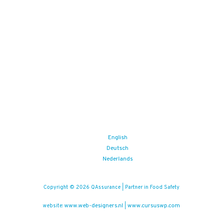
English
Deutsch
Nederlands
Copyright © 2026 QAssurance | Partner in Food Safety
www.web-designers.nl
www.cursuswp.com
website:
|