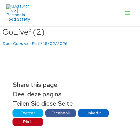
Ga
naar
de
Main
inhoud
Men
GoLive² (2)
Door
Cees van Elst
/
18/02/2026
Share this page
Deel deze pagina
Teilen Sie diese Seite
Twitter
Facebook
LinkedIn
Pin It