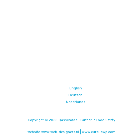
English
Deutsch
Nederlands
Copyright © 2026 QAssurance | Partner in Food Safety
www.web-designers.nl
www.cursuswp.com
website:
|