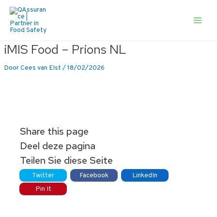
Ga
naar
de
Main
inhoud
Men
iMIS Food – Prions NL
Door
Cees van Elst
/
18/02/2026
Share this page
Deel deze pagina
Teilen Sie diese Seite
Twitter
Facebook
LinkedIn
Pin It