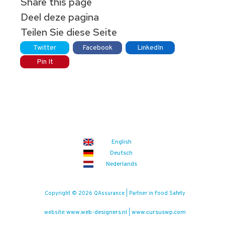
Share this page
Deel deze pagina
Teilen Sie diese Seite
Twitter
Facebook
LinkedIn
Pin It
English
Deutsch
Nederlands
Copyright © 2026 QAssurance | Partner in Food Safety
www.web-designers.nl
www.cursuswp.com
website:
|