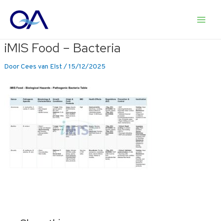
Ga
naar
Main
de
inhoud
iMIS Food – Bacteria
Men
Door
Cees van Elst
/
15/12/2025