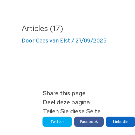
Ga
naar
de
Articles (17)
inhoud
Door
Cees van Elst
/
27/09/2025
Share this page
Deel deze pagina
Teilen Sie diese Seite
Twitter
Facebook
LinkedIn