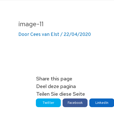
Ga
naar
de
image-11
inhoud
Door
Cees van Elst
/
22/04/2020
Share this page
Deel deze pagina
Teilen Sie diese Seite
Twitter
Facebook
LinkedIn