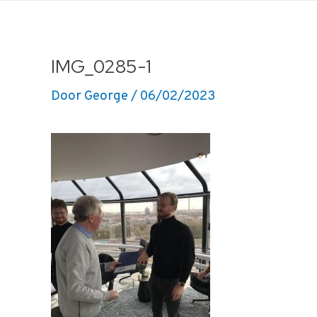
Ga
naar
de
IMG_0285-1
inhoud
Door
George
/
06/02/2023