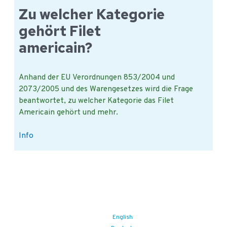
Vorgehensweisen
Zu welcher Kategorie
bei
gehört Filet
der
Lagerung
americain?
?
Anhand der EU Verordnungen 853/2004 und
2073/2005 und des Warengesetzes wird die Frage
beantwortet, zu welcher Kategorie das Filet
Americain gehört und mehr.
Zu
Info
welcher
Kategorie
gehört
Filet
americain?
English