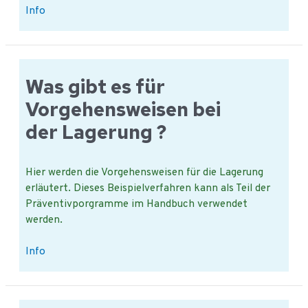
Was
Info
sind
Beispiele
für
die
Was gibt es für
Lagerung
Vorgehensweisen bei
von
Produkten?
der Lagerung ?
Hier werden die Vorgehensweisen für die Lagerung
erläutert. Dieses Beispielverfahren kann als Teil der
Präventivporgramme im Handbuch verwendet
werden.
Was
Info
gibt
es
für