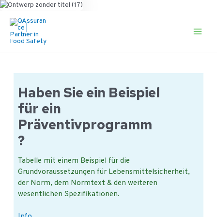
Ga
naar
de
Main
inhoud
Men
Haben Sie ein Beispiel
für ein
Präventivprogramm
?
Tabelle mit einem Beispiel für die
Grundvoraussetzungen für Lebensmittelsicherheit,
der Norm, dem Normtext & den weiteren
wesentlichen Spezifikationen.
Haben
Info