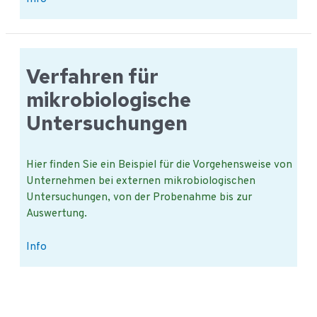
Sie
ein
Beispiel
für
Verfahren für
ein
mikrobiologische
Präventivprogramm
?
Untersuchungen
Hier finden Sie ein Beispiel für die Vorgehensweise von
Unternehmen bei externen mikrobiologischen
Untersuchungen, von der Probenahme bis zur
Auswertung.
Verfahren
Info
für
mikrobiologische
Untersuchungen