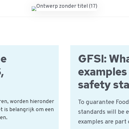
de
GFSI: Wha
,
examples 
safety st
ren, worden hieronder
To guarantee Food 
t is belangrijk om een
standards will be e
en.
examples are part 