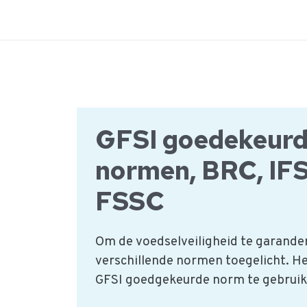
Ga
naar
de
inhoud
GFSI goedekeur
normen, BRC, IFS
FSSC
Om de voedselveiligheid te garande
verschillende normen toegelicht. He
GFSI goedgekeurde norm te gebruik