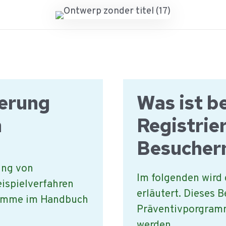
ierung
Was ist be
n
Registrie
Besuchern
ung von
Im folgenden wird 
eispielverfahren
erläutert. Dieses B
gramme im Handbuch
Präventivporgram
werden.