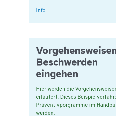
Beispiel:
Info
Registrierung
von
Beschwerden
Vorgehensweise
Beschwerden
eingehen
Hier werden die Vorgehensweise
erläutert. Dieses Beispielverfahre
Präventivporgramme im Handbu
werden.