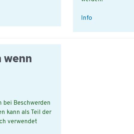
Was
Info
ist
bei
der
n wenn
Registrierung
von
Besuchern
wichtig?
n bei Beschwerden
n kann als Teil der
ch verwendet