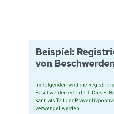
Ga
naar
de
inhoud
Beispiel: Registr
von Beschwerde
Im folgenden wird die Registrier
Beschwerden erläutert. Dieses B
kann als Teil der Präventivpor
verwendet werden