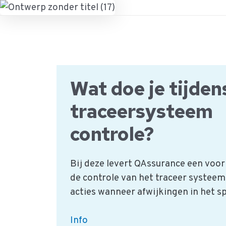
Ga
naar
de
inhoud
Wat doe je tijden
traceersysteem
controle?
Bij deze levert QAssurance een voo
de controle van het traceer systeem,
acties wanneer afwijkingen in het spe
Wat
Info