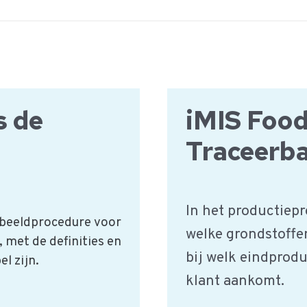
s de
iMIS Food
Traceerb
In het productiepr
rbeeldprocedure voor
welke grondstoffe
 met de definities en
bij welk eindprod
l zijn.
klant aankomt.