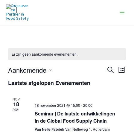
Ga
naar
de
Main
inhoud
Men
Er zijn geen aankomende evenementen.
Evenem
Eve
Aankomende
Zoeken
Lijst
wee
Selecteer
Zoeken
Laatste afgelopen Evenementen
een
navi
en
datum.
NOV
weerge
18
18 november 2021 @ 15:00
-
20:00
2021
navigat
Seminar | De laatste ontwikkelingen
in de Global Food Supply Chain
Van Nelle Fabriek
Van Nelleweg 1, Rotterdam