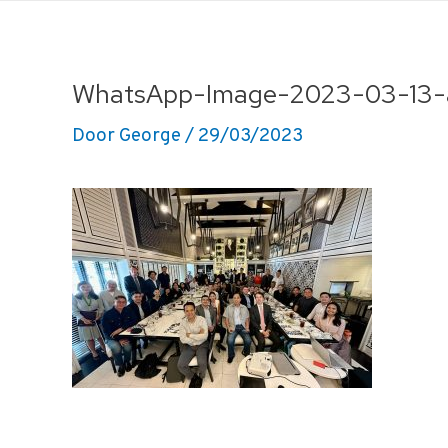
Ga
naar
de
WhatsApp-Image-2023-03-13-a
inhoud
Door
George
/
29/03/2023