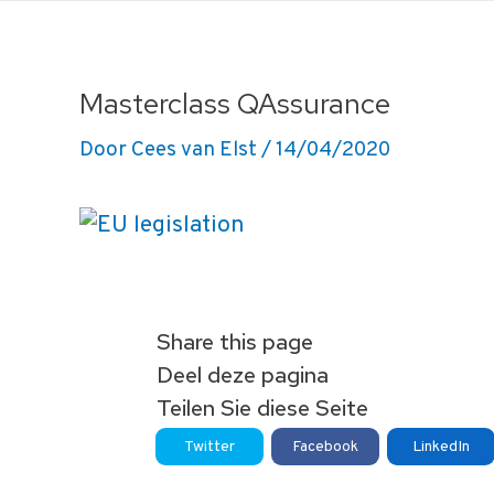
Ga
naar
de
Masterclass QAssurance
inhoud
Door
Cees van Elst
/
14/04/2020
Share this page
Deel deze pagina
Teilen Sie diese Seite
Twitter
Facebook
LinkedIn