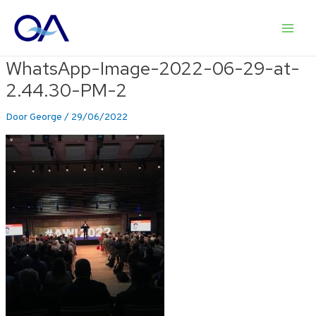
Ga
naar
Main
de
inhoud
WhatsApp-Image-2022-06-29-at-
Men
2.44.30-PM-2
Door
George
/
29/06/2022