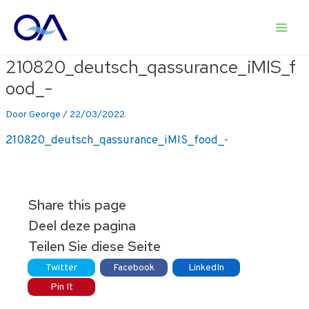
Ga
naar
Main
de
inhoud
210820_deutsch_qassurance_iMIS_f
Men
ood_-
Door
George
/
22/03/2022
210820_deutsch_qassurance_iMIS_food_-
Share this page
Deel deze pagina
Teilen Sie diese Seite
Twitter
Facebook
LinkedIn
Pin It