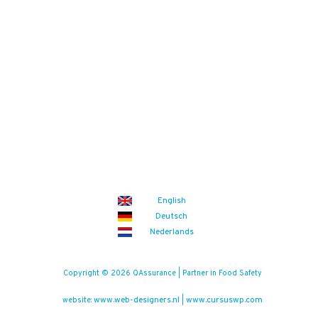
English
Deutsch
Nederlands
Copyright © 2026 QAssurance | Partner in Food Safety
www.web-designers.nl
www.cursuswp.com
website:
|