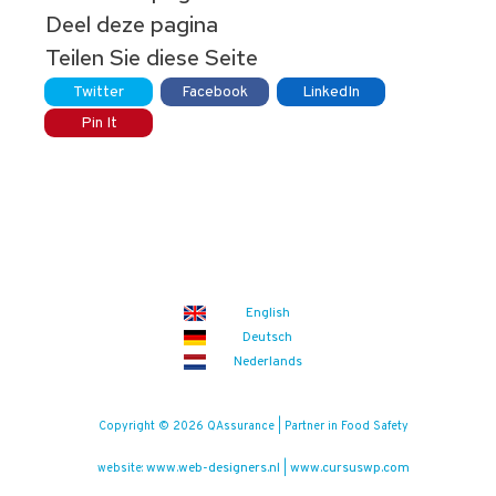
Deel deze pagina
Teilen Sie diese Seite
Twitter
Facebook
LinkedIn
Pin It
English
Deutsch
Nederlands
Copyright © 2026 QAssurance | Partner in Food Safety
www.web-designers.nl
www.cursuswp.com
website:
|