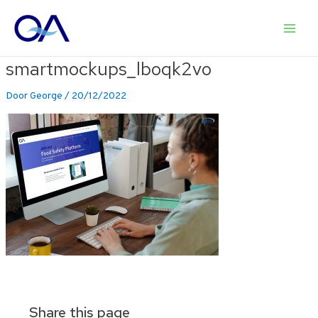
Ga
naar
Main
de
inhoud
smartmockups_lboqk2vo
Men
Door
George
/
20/12/2022
Share this page