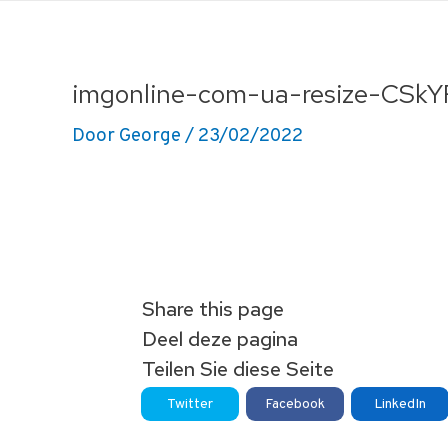
Ga
naar
de
imgonline-com-ua-resize-CSk
inhoud
Door
George
/
23/02/2022
Share this page
Deel deze pagina
Teilen Sie diese Seite
Twitter
Facebook
LinkedIn