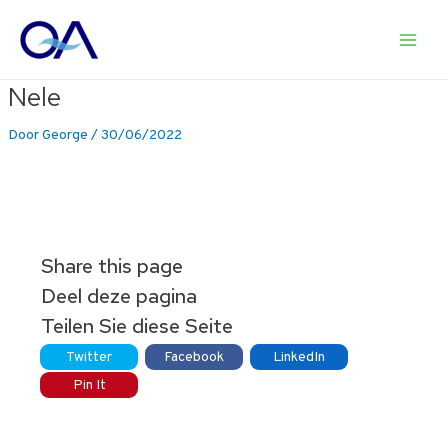
Ga
naar
Main
de
inhoud
Nele
Men
Door
George
/
30/06/2022
Share this page
Deel deze pagina
Teilen Sie diese Seite
Twitter
Facebook
LinkedIn
Pin It