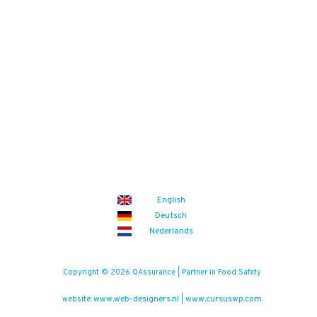
English
Deutsch
Nederlands
Copyright © 2026 QAssurance | Partner in Food Safety
www.web-designers.nl
www.cursuswp.com
website:
|