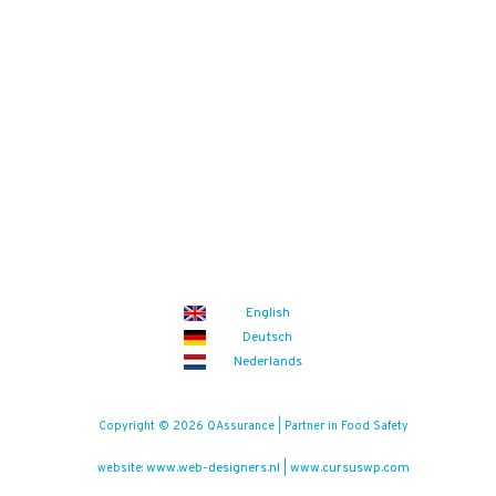
English
Deutsch
Nederlands
Copyright © 2026 QAssurance | Partner in Food Safety
www.web-designers.nl
www.cursuswp.com
website:
|