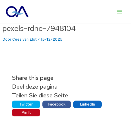
Ga
naar
Main
de
inhoud
pexels-rdne-7948104
Men
Door
Cees van Elst
/
15/12/2025
Share this page
Deel deze pagina
Teilen Sie diese Seite
Twitter
Facebook
LinkedIn
Pin It