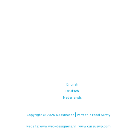
English
Deutsch
Nederlands
Copyright © 2026 QAssurance | Partner in Food Safety
www.web-designers.nl
www.cursuswp.com
website:
|