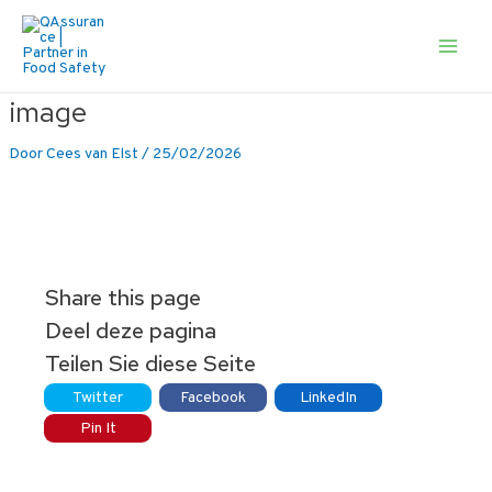
Ga
naar
de
Main
inhoud
Men
image
Door
Cees van Elst
/
25/02/2026
Share this page
Deel deze pagina
Teilen Sie diese Seite
Twitter
Facebook
LinkedIn
Pin It