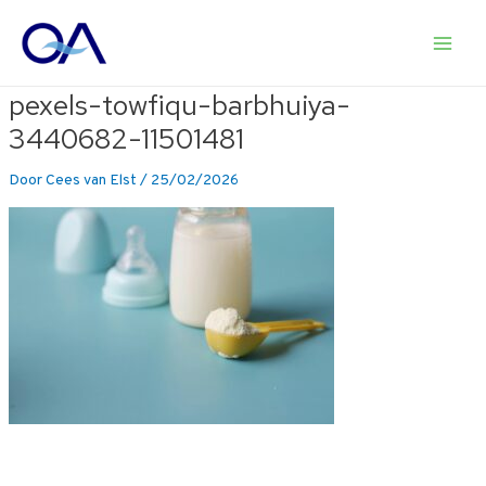
Ga
naar
Main
de
inhoud
pexels-towfiqu-barbhuiya-
Men
3440682-11501481
Door
Cees van Elst
/
25/02/2026