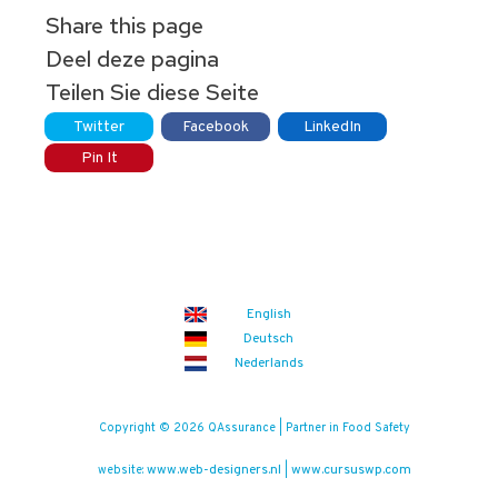
Share this page
Deel deze pagina
Teilen Sie diese Seite
Twitter
Facebook
LinkedIn
Pin It
English
Deutsch
Nederlands
Copyright © 2026 QAssurance | Partner in Food Safety
www.web-designers.nl
www.cursuswp.com
website:
|