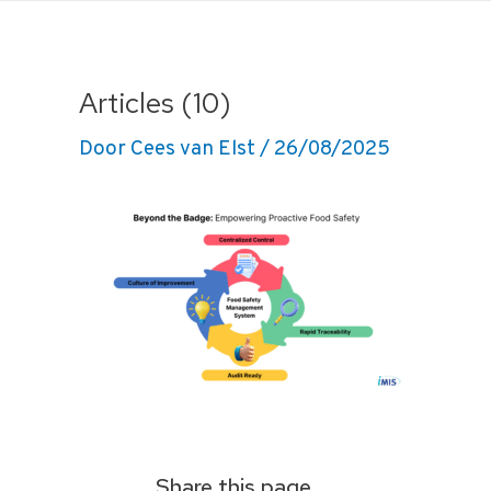
Ga
naar
de
Articles (10)
inhoud
Door
Cees van Elst
/
26/08/2025
Share this page