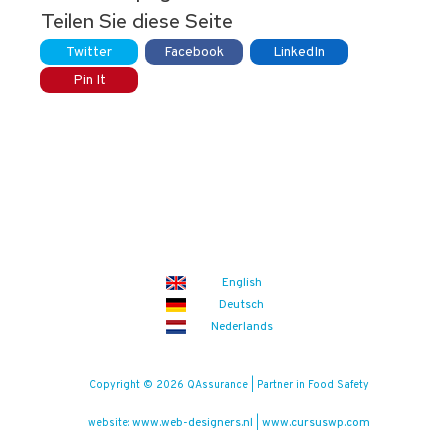
Teilen Sie diese Seite
Twitter
Facebook
LinkedIn
Pin It
English
Deutsch
Nederlands
Copyright © 2026 QAssurance | Partner in Food Safety
www.web-designers.nl
www.cursuswp.com
website:
|