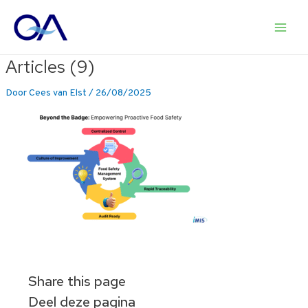
Ga
naar
Main
de
inhoud
Articles (9)
Men
Door
Cees van Elst
/
26/08/2025
Share this page
Deel deze pagina