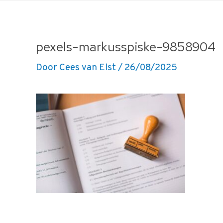
Ga
naar
de
pexels-markusspiske-9858904
inhoud
Door
Cees van Elst
/
26/08/2025