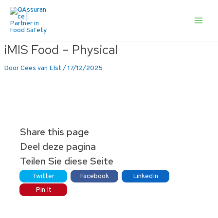
Ga
naar
de
Main
inhoud
Men
iMIS Food – Physical
Door
Cees van Elst
/
17/12/2025
Share this page
Deel deze pagina
Teilen Sie diese Seite
Twitter
Facebook
LinkedIn
Pin It