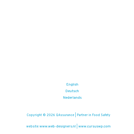
English
Deutsch
Nederlands
Copyright © 2026 QAssurance | Partner in Food Safety
www.web-designers.nl
www.cursuswp.com
website:
|