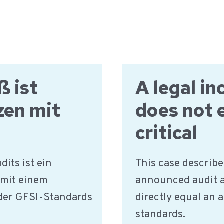
ß ist
A legal i
zen mit
does not 
critical
its ist ein
This case describe
 mit einem
announced audit a
der GFSI-Standards
directly equal an a
standards.