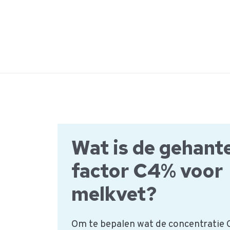
Ga
naar
de
inhoud
Wat is de gehant
factor C4% voor
melkvet?
Om te bepalen wat de concentratie C