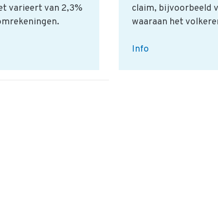
et varieert van 2,3%
claim, bijvoorbeeld v
 omrekeningen.
waaraan het volkere
Definities
Info
voor
banketspecialiteiten
en
brood