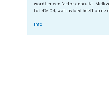
wordt er een factor gebruikt. Melkv
tot 4% C4, wat invloed heeft op de
Wat
Info
is
de
gehanteerde
factor
C4%
voor
melkvet?