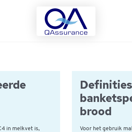
eerde
Definitie
banketspe
brood
4 in melkvet is,
Voor het gebruik mak