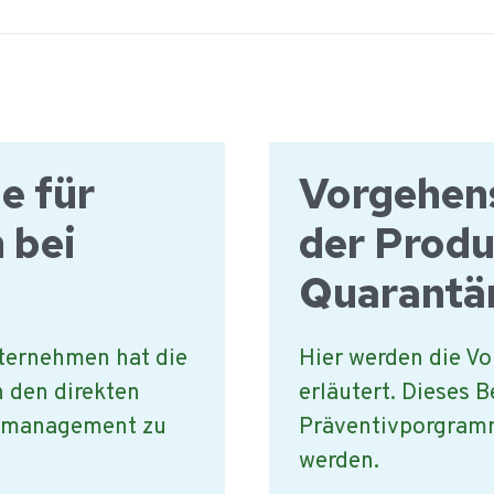
e für
Vorgehen
 bei
der Prod
Quarantä
nternehmen hat die
Hier werden die V
n den direkten
erläutert. Dieses B
tsmanagement zu
Präventivporgram
werden.