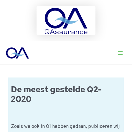
Ga
naar
Main
de
inhoud
Men
De meest gestelde Q2-
2020
Zoals we ook in Q1 hebben gedaan, publiceren wij