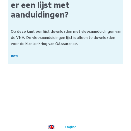
vlees?
er een lijst met
aanduidingen?
Op deze kunt een lijst downloaden met vleesaanduidingen van
de VNV. De vleesaanduidingen lijst is alleen te downloaden
voor de klantenkring van QAssurance.
Vleesaanduidingen:
Info
is
er
een
lijst
met
aanduidingen?
English