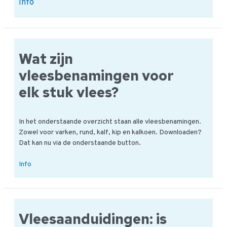
Overzicht
Info
vleesbenamingen
Download
Wat zijn
vleesbenamingen voor
elk stuk vlees?
In het onderstaande overzicht staan alle vleesbenamingen.
Zowel voor varken, rund, kalf, kip en kalkoen. Downloaden?
Dat kan nu via de onderstaande button.
Wat
Info
zijn
vleesbenamingen
voor
elk
Vleesaanduidingen: is
stuk