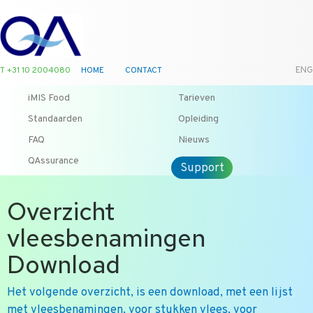
T +31 10 2004080
HOME
CONTACT
ENG
iMIS Food
Tarieven
Standaarden
Opleiding
FAQ
Nieuws
QAssurance
Support
Overzicht
vleesbenamingen
Download
Het volgende overzicht, is een download, met een lijst
met vleesbenamingen, voor stukken vlees, voor