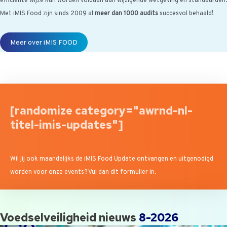
efficiënte wijze kan worden voldaan aan wijzigende wetgeving en standaarden.
Met iMIS Food zijn sinds 2009 al
meer dan 1000 audits
succesvol behaald!
Meer over iMIS FOOD
[randomize category="awrnd-nl-
titel-imis-updates"]
Wil jij ook maandelijks de iMIS Food Update ontvangen en uitgenodigd
worden voor onze events? Vul dan dit formulier in.
Voedselveiligheid nieuws
8-2026