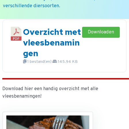
verschillende diersoorten.
Ga
naar
Overzicht met
Downloaden
de
vleesbenamin
inhoud
gen
1 bestand(en)
145.94 KB
Download hier een handig overzicht met alle
vleesbenamingen!