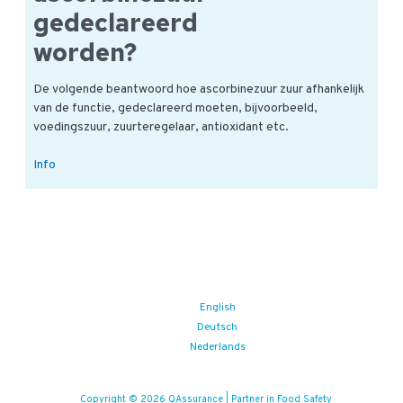
gedeclareerd
worden?
De volgende beantwoord hoe ascorbinezuur zuur afhankelijk
van de functie, gedeclareerd moeten, bijvoorbeeld,
voedingszuur, zuurteregelaar, antioxidant etc.
Hoe
Info
moet/kan
ascorbinezuur
gedeclareerd
worden?
English
Deutsch
Nederlands
Copyright © 2026 QAssurance | Partner in Food Safety