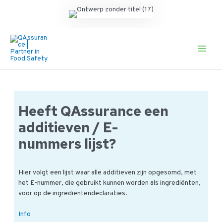
Ga
naar
de
Main
inhoud
Men
Heeft QAssurance een
additieven / E-
nummers lijst?
Hier volgt een lijst waar alle additieven zijn opgesomd, met
het E-nummer, die gebruikt kunnen worden als ingrediënten,
voor op de ingrediëntendeclaraties.
Heeft
Info