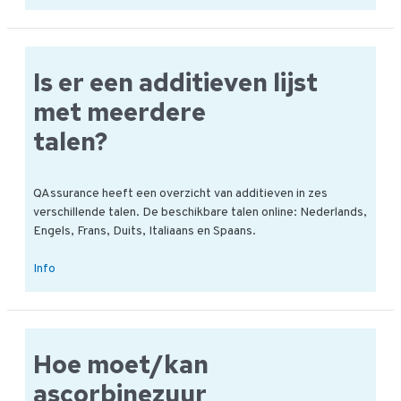
QAssurance
een
additieven
/
Is er een additieven lijst
E-
nummers
met meerdere
lijst?
talen?
QAssurance heeft een overzicht van additieven in zes
verschillende talen. De beschikbare talen online: Nederlands,
Engels, Frans, Duits, Italiaans en Spaans.
Is
Info
er
een
additieven
lijst
Hoe moet/kan
met
meerdere
ascorbinezuur
talen?