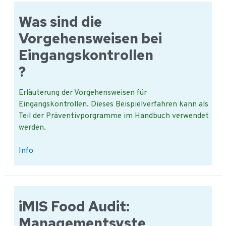
für
die
Was sind die
Eingangskontrolle?
Vorgehensweisen bei
Eingangskontrollen
?
Erläuterung der Vorgehensweisen für
Eingangskontrollen. Dieses Beispielverfahren kann als
Teil der Präventivporgramme im Handbuch verwendet
werden.
Was
Info
sind
die
Vorgehensweisen
bei
iMIS Food Audit:
Eingangskontrollen?
Managementsyste