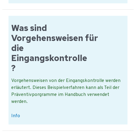
ist
bei
der
Eingangskontrolle
Was sind
zu
Vorgehensweisen für
beachten?
die
Eingangskontrolle
?
Vorgehensweisen von der Eingangskontrolle werden
erläutert. Dieses Beispielverfahren kann als Teil der
Präventivporgramme im Handbuch verwendet
werden.
Was
Info
sind
Vorgehensweisen