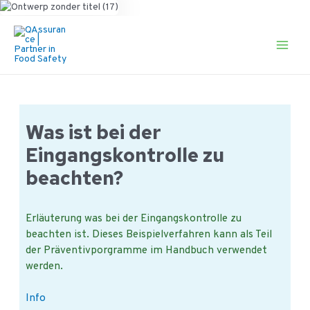
Ga
naar
de
Main
inhoud
Men
Was ist bei der
Eingangskontrolle zu
beachten?
Erläuterung was bei der Eingangskontrolle zu
beachten ist. Dieses Beispielverfahren kann als Teil
der Präventivporgramme im Handbuch verwendet
werden.
Was
Info