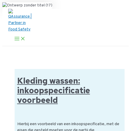
Ga
naar
de
inhoud
Main
Menu
Kleding wassen:
inkoopspecificatie
voorbeeld
Hierbij een voorbeeld van een inkoopspecificatie, met de
eisen die gesteld moeten voor de partij die