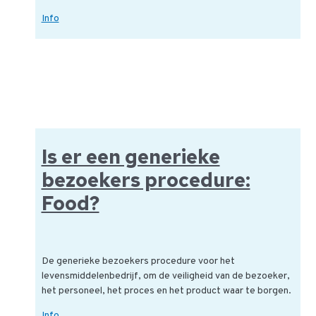
Wat
Info
moet
je
doen
tijdens
een
ingangscontrole?
Is er een generieke
bezoekers procedure:
Food?
De generieke bezoekers procedure voor het
levensmiddelenbedrijf, om de veiligheid van de bezoeker,
het personeel, het proces en het product waar te borgen.
Is
Info