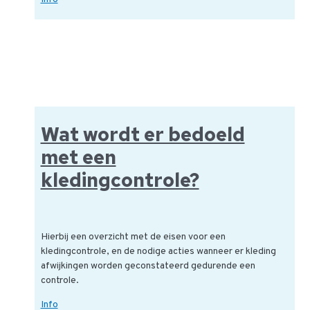
er
een
generieke
bezoekers
procedure:
Food?
Wat wordt er bedoeld
met een
kledingcontrole?
Hierbij een overzicht met de eisen voor een
kledingcontrole, en de nodige acties wanneer er kleding
afwijkingen worden geconstateerd gedurende een
controle.
Wat
Info