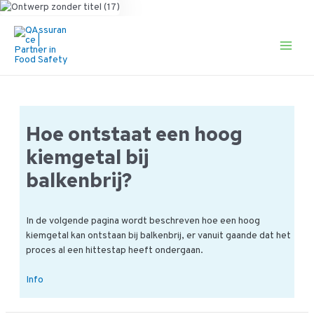
Ga
naar
de
Main
inhoud
Men
Hoe ontstaat een hoog
kiemgetal bij
balkenbrij?
In de volgende pagina wordt beschreven hoe een hoog
kiemgetal kan ontstaan bij balkenbrij, er vanuit gaande dat het
proces al een hittestap heeft ondergaan.
Hoe
Info
ontstaat
een