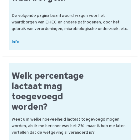
De volgende pagina beantwoord vragen voor het
waardborgen van EHEC en andere pathogenen, door het
gebruik van verordeningen, microbiologische onderzoek, etc.
Kan
Info
je
EHEC
bacterie
vrij
Welk percentage
rundvlees
waarborgen?
lactaat mag
toegevoegd
worden?
Weet u in welke hoeveelheid lactaat toegevoegd mogen
worden, als ik me herinner was het 2%, maar ik heb me laten
vertellen dat de wetgeving al veranderd is?