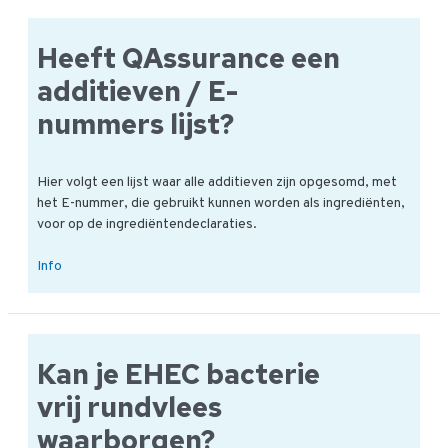
hoog
kiemgetal
Heeft QAssurance een
bij
balkenbrij?
additieven / E-
nummers lijst?
Hier volgt een lijst waar alle additieven zijn opgesomd, met
het E-nummer, die gebruikt kunnen worden als ingrediënten,
voor op de ingrediëntendeclaraties.
Heeft
Info
QAssurance
een
additieven
/
Kan je EHEC bacterie
E-
nummers
vrij rundvlees
lijst?
waarborgen?