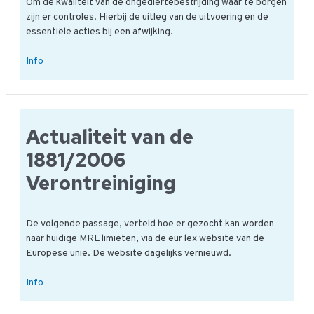
Om de kwaliteit van de ongediertebestrijding waar te borgen
zijn er controles. Hierbij de uitleg van de uitvoering en de
essentiële acties bij een afwijking.
Hoe
Info
is
de
controle
voor
Actualiteit van de
ongediertebestrijding?
1881/2006
Verontreiniging
De volgende passage, verteld hoe er gezocht kan worden
naar huidige MRL limieten, via de eur lex website van de
Europese unie. De website dagelijks vernieuwd.
Actualiteit
Info
van
de