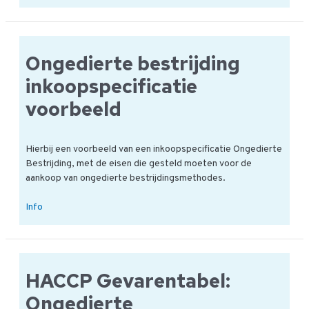
moet
ik
doen
bij
Ongedierte bestrijding
een
MRL
inkoopspecificatie
overschrijding?
voorbeeld
Hierbij een voorbeeld van een inkoopspecificatie Ongedierte
Bestrijding, met de eisen die gesteld moeten voor de
aankoop van ongedierte bestrijdingsmethodes.
Ongedierte
Info
bestrijding
inkoopspecificatie
voorbeeld
HACCP Gevarentabel:
Ongedierte