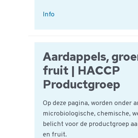
Melk
Info
en
zuivelproducten
|
Aardappels, groe
HACCP
Product
fruit | HACCP
groep
Productgroep
Op deze pagina, worden onder a
microbiologische, chemische, w
belicht voor de productgroep aa
en fruit.