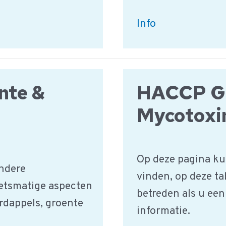
Granen,
Info
Zaden
en
Noten
nte &
HACCP Ge
|
HACCP
Mycotoxi
Productgroep
Op deze pagina ku
ndere
vinden, op deze ta
etsmatige aspecten
betreden als u een
rdappels, groente
informatie.