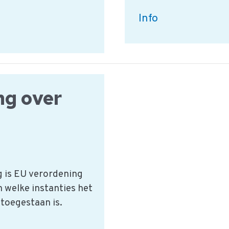
HACCP
Info
Gevarentabel:
Mycotoxines
ng over
 is EU verordening
 welke instanties het
toegestaan is.