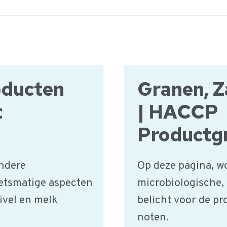
oducten
Granen, Z
t
| HACCP
Productg
ndere
Op deze pagina, w
etsmatige aspecten
microbiologische,
ivel en melk
belicht voor de p
noten.