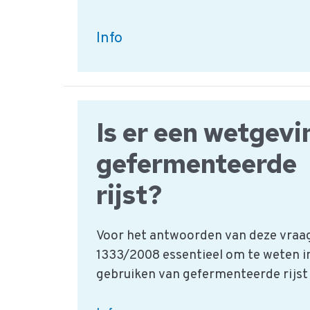
Aardappels,
Info
groente
&
fruit
Is er een wetgevi
|
HACCP
gefermenteerde
Productgroep
rijst?
Voor het antwoorden van deze vraag
1333/2008 essentieel om te weten in
gebruiken van gefermenteerde rijst 