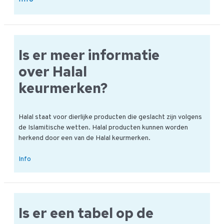
Gevarentabel:
Parasieten
Is er meer informatie
over Halal
keurmerken?
Halal staat voor dierlijke producten die geslacht zijn volgens
de Islamitische wetten. Halal producten kunnen worden
herkend door een van de Halal keurmerken.
Is
Info
er
meer
informatie
over
Is er een tabel op de
Halal
keurmerken?