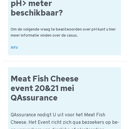
pH> meter
beschikbaar?
Om de volgende vraag te beantwoorden over pH kunt u hier
meer informatie vinden over de casus.
Is
Info
er
een
tabel
op
Meat Fish Cheese
de
pH>
event 20&21 mei
meter
QAssurance
beschikbaar?
QAssurance nodigt U uit voor het Meat Fish
Cheese. Het Event richt zich qua bezoekers op be-