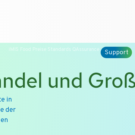
iMIS Food
Preise
Standards
QAssurance
Support
andel und Gro
e in
e der
den