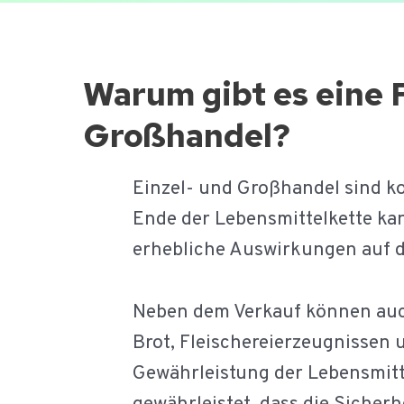
Ga
naar
de
Warum gibt es eine 
inhoud
Großhandel?
Einzel- und Großhandel sind ko
Ende der Lebensmittelkette ka
erhebliche Auswirkungen auf d
Neben dem Verkauf können auch
Brot, Fleischereierzeugnissen 
Gewährleistung der Lebensmitt