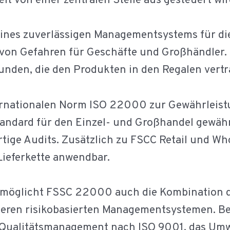
eit von einer zentralen Stelle aus gesteuert wir
 eines zuverlässigen Managementsystems für di
on Gefahren für Geschäfte und Großhändler. D
unden, die den Produkten in den Regalen vert
rnationalen Norm ISO 22000 zur Gewährleistu
tandard für den Einzel- und Großhandel gewä
rtige Audits. Zusätzlich zu FSCC Retail und Wh
ieferkette anwendbar.
möglicht FSSC 22000 auch die Kombination 
deren risikobasierten Managementsystemen. Be
 Qualitätsmanagement nach ISO 9001, das U