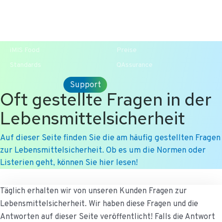
T +31-10-2004080
HOME
KONTAKT
ENG
iMIS Food
Preise
Standards
QAssurance
Support
Oft gestellte Fragen in der
Lebensmittelsicherheit
Auf dieser Seite finden Sie die am häufig gestellten Fragen
zur Lebensmittelsicherheit. Ob es um die Normen oder
Listerien geht, können Sie hier lesen!
Ga
Täglich erhalten wir von unseren Kunden Fragen zur
naar
Lebensmittelsicherheit. Wir haben diese Fragen und die
de
Antworten auf dieser Seite veröffentlicht! Falls die Antwort
inhoud