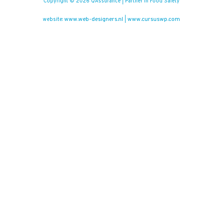
Copyright © 2026 QAssurance | Partner in Food Safety
www.web-designers.nl
www.cursuswp.com
website:
|