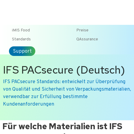
T +31-10-2004080
HOME
KONTAKT
ENG
iMIS Food
Preise
Standards
QAssurance
Support
IFS PACsecure (Deutsch)
IFS PACsecure Standards: entwickelt zur Überprüfung
von Qualität und Sicherheit von Verpackungsmaterialien,
verwendbar zur Erfüllung bestimmte
Kundenanforderungen
Ga
Für welche Materialien ist IFS
naar