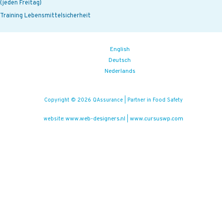
(jeden Freitag)
Training Lebensmittelsicherheit
English
Deutsch
Nederlands
Copyright © 2026 QAssurance | Partner in Food Safety
www.web-designers.nl
www.cursuswp.com
website:
|