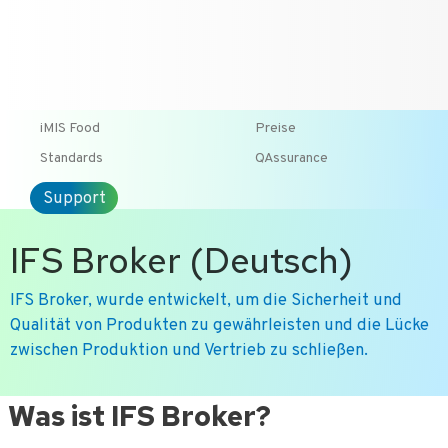
T +31-10-2004080
HOME
KONTAKT
ENG
iMIS Food
Preise
Standards
QAssurance
Support
IFS Broker (Deutsch)
IFS Broker, wurde entwickelt, um die Sicherheit und
Qualität von Produkten zu gewährleisten und die Lücke
zwischen Produktion und Vertrieb zu schließen.
Ga
Was ist IFS Broker?
naar