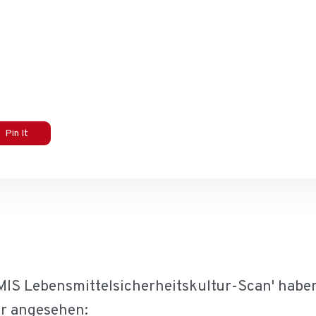
Pin It
MIS Lebensmittelsicherheitskultur-Scan' haben
r angesehen: