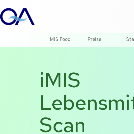
iMIS Food
Preise
Sta
iMIS
Lebensmit
Scan