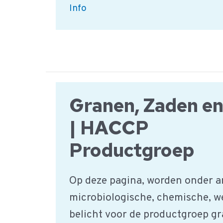
Wat
Info
is
GlobalGAP
(Good
Agricultural
Practices)?
Granen, Zaden e
| HACCP
Productgroep
Op deze pagina, worden onder a
microbiologische, chemische, w
belicht voor de productgroep g