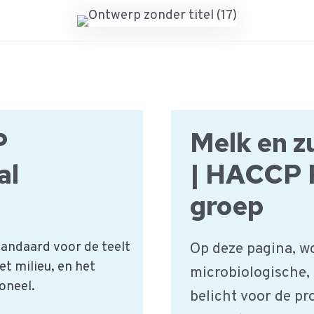
P
Melk en z
al
| HACCP 
groep
andaard voor de teelt
Op deze pagina, w
et milieu, en het
microbiologische,
oneel.
belicht voor de pr