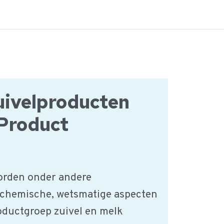
uivelproducten
Product
orden onder andere
 chemische, wetsmatige aspecten
oductgroep zuivel en melk