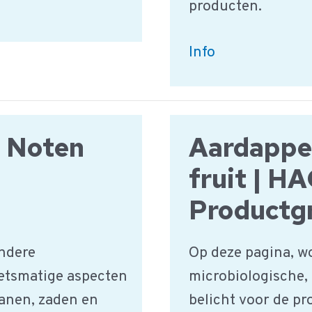
producten.
Melk
Info
en
zuivelproducten
|
n Noten
Aardappel
HACCP
Product
fruit | H
groep
Productg
ndere
Op deze pagina, w
etsmatige aspecten
microbiologische,
ranen, zaden en
belicht voor de p