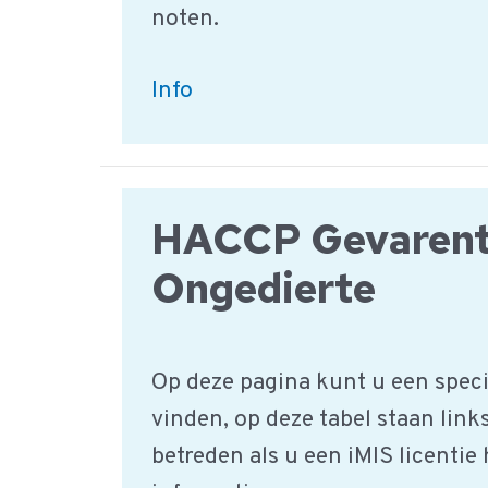
noten.
Granen,
Info
Zaden
en
Noten
HACCP Gevarent
|
HACCP
Ongedierte
Productgroep
Op deze pagina kunt u een speci
vinden, op deze tabel staan link
betreden als u een iMIS licentie