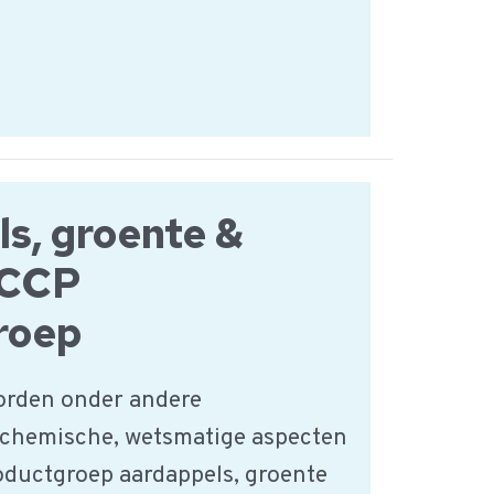
s, groente &
ACCP
roep
orden onder andere
 chemische, wetsmatige aspecten
roductgroep aardappels, groente