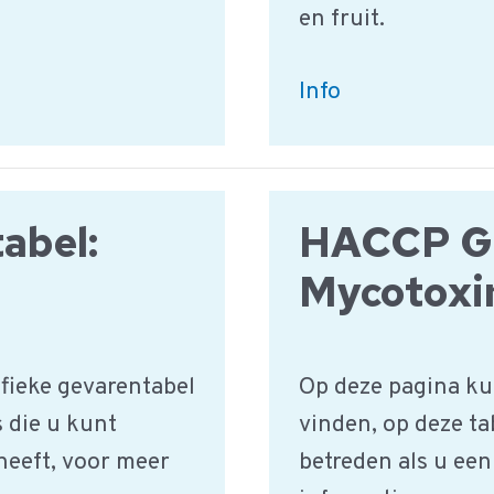
en fruit.
Aardappels,
Info
groente
&
fruit
abel:
HACCP Ge
|
HACCP
Mycotoxi
Productgroep
fieke gevarentabel
Op deze pagina ku
s die u kunt
vinden, op deze ta
 heeft, voor meer
betreden als u een