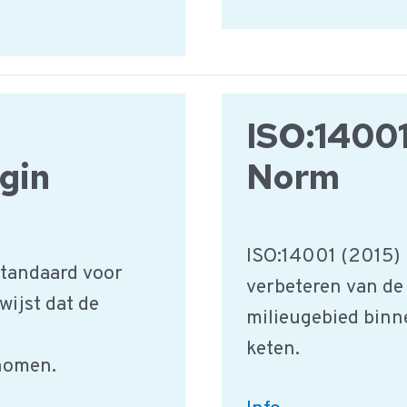
onderzoek
inkoopspecificatie
ISO:14001
igin
Norm
ISO:14001 (2015) 
standaard voor
verbeteren van de 
wijst dat de
milieugebied binne
keten.
nomen.