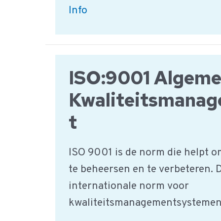
ISO:27001
Info
Norm
Informatiebeveiliging
ISO:9001 Algem
Kwaliteitsmana
t
ISO 9001 is de norm die helpt o
te beheersen en te verbeteren. 
internationale norm voor
kwaliteitsmanagementsystemen