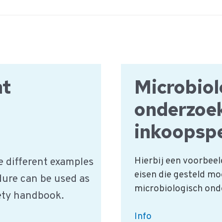
nt
Microbiol
onderzoe
inkoopspe
Hierbij een voorbeel
e different examples
eisen die gesteld mo
dure can be used as
microbiologisch ond
fety handbook.
Microbiologisch
Info