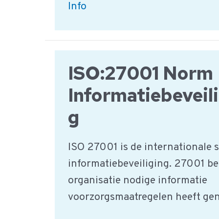
What
Info
are
different
example
ISO:27001 Norm
for
Schemes?
Informatiebeveil
g
ISO 27001 is de internationale 
informatiebeveiliging. 27001 be
organisatie nodige informatie
voorzorgsmaatregelen heeft ge