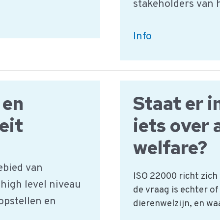
stakeholders van h
MVO
Info
Prestatieladder
Maatschappelijk
Verantwoord
 en
Staat er 
Ondernemen
eit
iets over 
welfare?
ebied van
ISO 22000 richt zich
 high level niveau
de vraag is echter o
opstellen en
dierenwelzijn, en waa