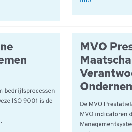
ISO:14001
Info
Milieu
Norm
ene
MVO Pres
gemen
Maatscha
Verantwo
Onderne
m bedrijfsprocessen
Deze ISO 9001 is de
De MVO Prestatiel
MVO indicatoren d
.
Managementsystee