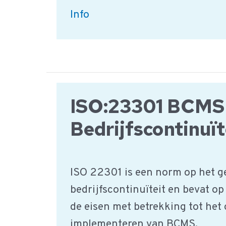
ISO:9001
Info
Algemene
Kwaliteitsmanagement
ISO:23301 BCMS
Bedrijfscontinuït
ISO 22301 is een norm op het g
bedrijfscontinuïteit en bevat op
de eisen met betrekking tot het 
implementeren van BCMS.