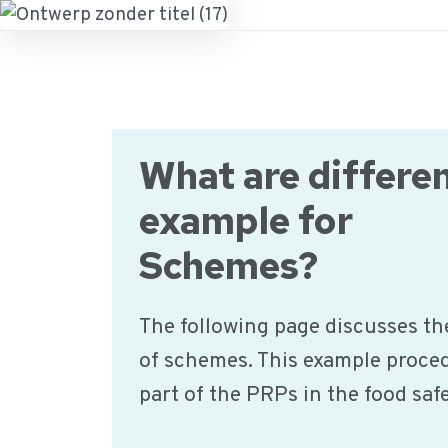
Ga
naar
de
inhoud
What are differe
example for
Schemes?
The following page discusses th
of schemes. This example proce
part of the PRPs in the food sa