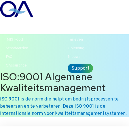
T +31 10 2004080
HOME
CONTACT
ENG
iMIS Food
Tarieven
Standaarden
Opleiding
FAQ
Nieuws
QAssurance
Support
ISO:9001 Algemene
Kwaliteitsmanagement
ISO 9001 is de norm die helpt om bedrijfsprocessen te
beheersen en te verbeteren. Deze ISO 9001 is de
internationale norm voor kwaliteitsmanagementsystemen.
Ga